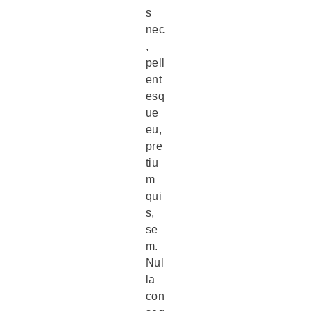
s
nec
,
pell
ent
esq
ue
eu,
pre
tiu
m
qui
s,
se
m.
Nul
la
con