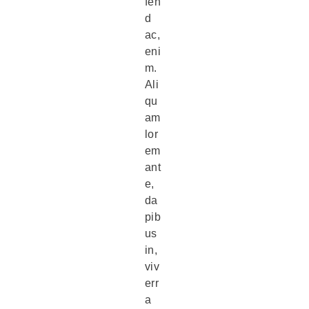
fen
d
ac,
eni
m.
Ali
qu
am
lor
em
ant
e,
da
pib
us
in,
viv
err
a