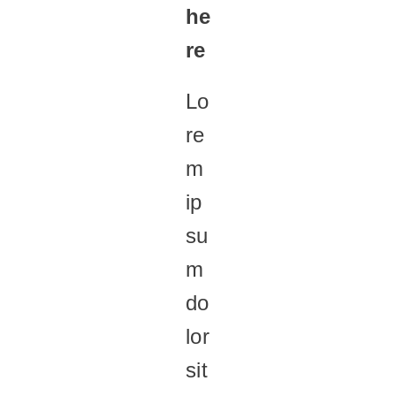
he
re
Lo
re
m
ip
su
m
do
lor
sit