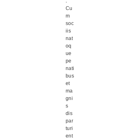
.
Cu
m
soc
iis
nat
oq
ue
pe
nati
bus
et
ma
gni
s
dis
par
turi
ent