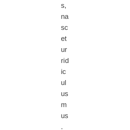
s,
na
sc
et
ur
rid
ic
ul
us
m
us
.