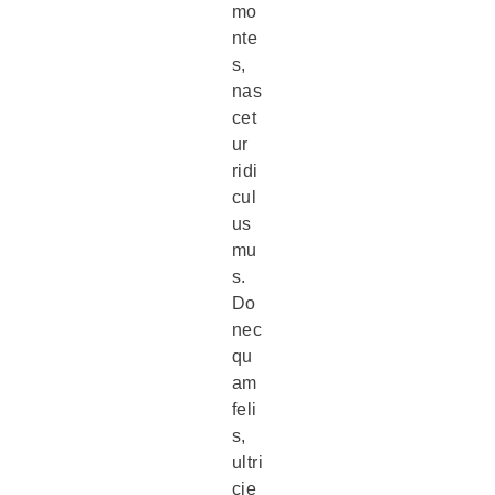
mo
nte
s,
nas
cet
ur
ridi
cul
us
mu
s.
Do
nec
qu
am
feli
s,
ultri
cie