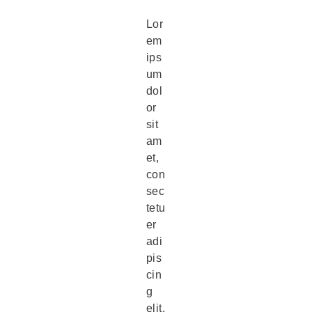
Lor
em
ips
um
dol
or
sit
am
et,
con
sec
tetu
er
adi
pis
cin
g
elit.