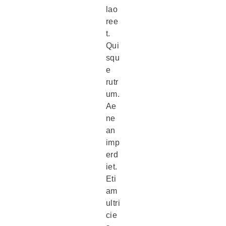
lao
ree
t.
Qui
squ
e
rutr
um.
Ae
ne
an
imp
erd
iet.
Eti
am
ultri
cie