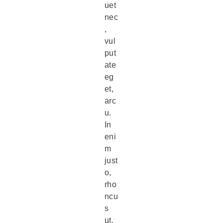
uet
nec
,
vul
put
ate
eg
et,
arc
u.
In
eni
m
just
o,
rho
ncu
s
ut,