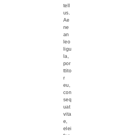
tell
us.
Ae
ne
an
leo
ligu
la,
por
ttito
r
eu,
con
seq
uat
vita
e,
elei