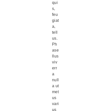
qui
s,
feu
giat
a,
tell
us.
Ph
ase
llus
viv
err
a
null
a ut
met
us
vari
us