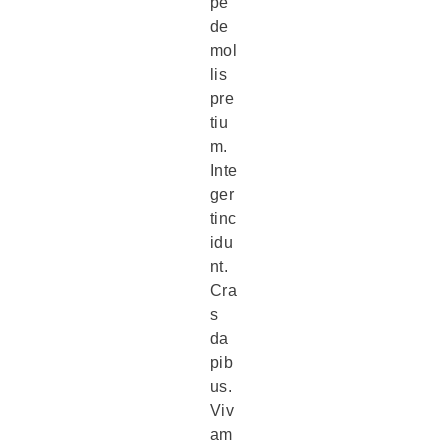
pe
de
mol
lis
pre
tiu
m.
Inte
ger
tinc
idu
nt.
Cra
s
da
pib
us.
Viv
am