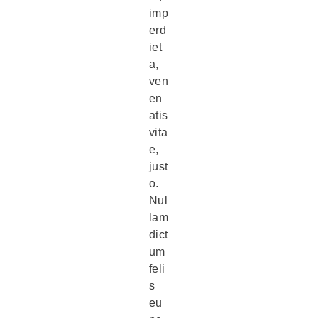
imp
erd
iet
a,
ven
en
atis
vita
e,
just
o.
Nul
lam
dict
um
feli
s
eu