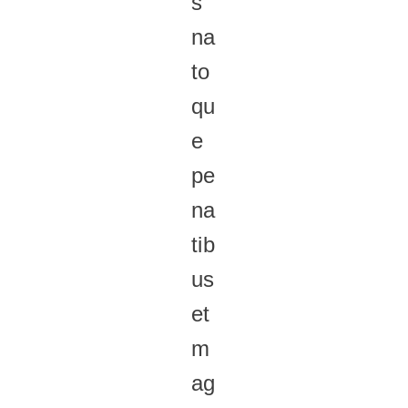
s
na
to
qu
e
pe
na
tib
us
et
m
ag