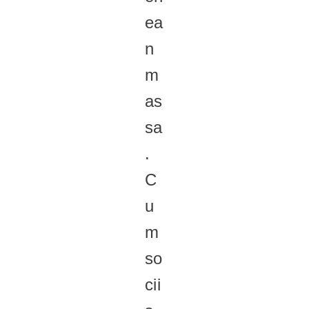
ea
n
m
as
sa
.
C
u
m
so
cii