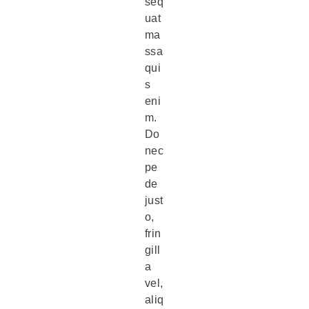
seq
uat
ma
ssa
qui
s
eni
m.
Do
nec
pe
de
just
o,
frin
gill
a
vel,
aliq