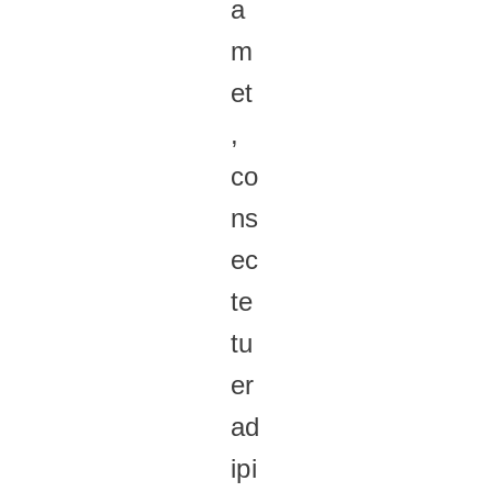
a
m
et
,
co
ns
ec
te
tu
er
ad
ipi