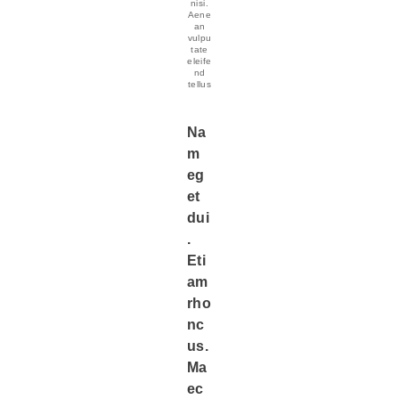
nisi.
Aene
an
vulpu
tate
eleife
nd
tellus
Na
m
eg
et
dui
.
Eti
am
rho
nc
us.
Ma
ec