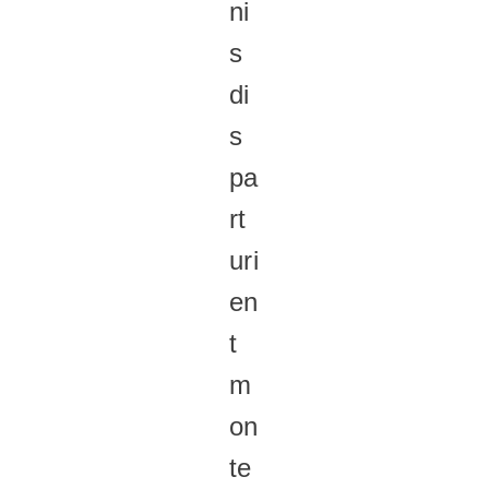
ni
s
di
s
pa
rt
uri
en
t
m
on
te