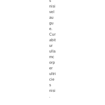
s
nisi
vel
au
gu
e.
Cur
abit
ur
ulla
mc
orp
er
ultri
cie
s
nisi
.