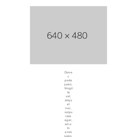
Done
c
pede
justo,
fringil
la
vel,
aliqu
et
nec,
vulpu
tate
eget,
arcu.
In
enim
justo,