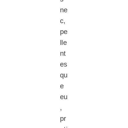
ne
c,
pe
lle
nt
es
qu
e
eu
,
pr